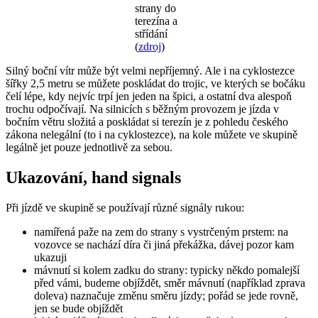
strany do
terezína a
střídání
(
zdroj
)
Silný boční vítr může být velmi nepříjemný. Ale i na cyklostezce
šířky 2,5 metru se můžete poskládat do trojic, ve kterých se bočáku
čelí lépe, kdy nejvíc trpí jen jeden na špici, a ostatní dva alespoň
trochu odpočívají. Na silnicích s běžným provozem je jízda v
bočním větru složitá a poskládat si terezín je z pohledu českého
zákona nelegální (to i na cyklostezce), na kole můžete ve skupině
legálně jet pouze jednotlivě za sebou.
Ukazování, hand signals
Při jízdě ve skupině se používají různé signály rukou:
namířená paže na zem do strany s vystrčeným prstem: na
vozovce se nachází díra či jiná překážka, dávej pozor kam
ukazuji
mávnutí si kolem zadku do strany: typicky někdo pomalejší
před vámi, budeme objíždět, směr mávnutí (například zprava
doleva) naznačuje změnu směru jízdy; pořád se jede rovně,
jen se bude objíždět