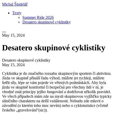
Michal Šindelář
Texty
Summer Ride 2026
Desatero skupinové cyklistiky
Main
May 15, 2024
menu
Desatero skupinové cyklistiky
Desatero skupinové cyklistiky
May 15, 2024
Cyklistika je do značného rozsahu skupinovým sportem či aktivitou.
Jízda ve skupině přináší řadu výhod, můžete jet rychleji, můžete
šetřit síly, lépe se vám pojede ve větrných podmínkách. Aby byla
jízda ve skupině komfortní či bezpečná pro všechny lidi v ní, je
vhodné znát principy jejího fungování a dodržovat několik pravidel.
Ve všech případech mám zde na mysli skupinovou vyjížďku typicky
silničního charakteru na delší vzdálenosti. Nebudu zde mluvit o
závodění (o kterém toho moc nevím) nebo o cykloturistice (včetně
českého „gravelování“(sic)).