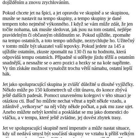
dojížděním a znovu zrychlováním.
Pokud chcete jet na špici, a jet opravdu ve skupině a se skupinou,
musíte se nastavit na tempo skupiny, a tempo skupiny je dané
tempem toho nejméně výkonného. I když se vám může zdát, že jen
točíte nohama, tak musíte sledovat, jak jsou na tom ostatní, nejlépe
pravidelným či občasným ohlídnutím se. Pokud ujíždíte, zpomalte
na tempo ostatních, a toto tempo udržujte, nezrychlujte ho. Užitečný
v tomto může být ukazatel vaší tepovky. Pokud jedete za 145 a
ujíždíte ostatním, zkuste zpomalit na 130 či na tu hodnotu, která
odpovídá tempu ostatních. Případně si udělejte jízdu těžší a ostatním
snadnější, a nesnažte se o aero pozici a hezky se na kole napřimte.
Vy tím získáte možnost vynaložit trochu větší námahu, ostatní lepší
hák.
Jet jako spolupracující skupina je zvlášť důležité u dlouhé vyjížďky.
Někdo může po 150 kilometrech už cítit únavu, do konce zbývá
ještě dalších padesát. Pomoct unavenému kolegovi v této situaci je
otázkou cti. Buď ho můžete nechat větrat a trpět někde vzadu, a
zdánlivě „velkoryse“ na něj vždy někde počkat, a pak mu zase ujet.
Anebo můžete nebýt kreténi a poskládat se mu jako domestici do
vláčku, a v tempu, které ještě zvládne, jej dovést zbytek trasy.
Jet ve spolupracující skupině není imperativ a může nastat situace,
kdy už nedává smysl být součástí skupiny ve vztahu k příliš velkým