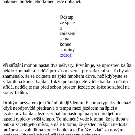
nakonec budete jeho konec ještě dohánět.
Odstup
ze špice
a
zařazení
se na
konec
skupiny
(
zdroj
).
Při střídání mohou nastat dva nešvary. Prvním je, že uprostřed balíku
někdo zpomalí, a „udělá pro vás mezeru“ pro zařazení se. To by ale
znamenalo, že se ocitnete na špici mnohem dříve, než kdybyste se
zařadili na konec balíku. Takže pokud jedete v těle balíku a někdo
střídá, nedělejte mu před sebou prostor, jezdec ze špice se zařadí na
konec balíku.
Druhým nešvarem je střídání předjížděním. K tomu typicky dochází,
když neodpovídá představa o tempu mezi jezdcem na špici a
jezdcem v balíku. Jezdec v balíku nastoupí na špici předjetím a
nastolí typicky vyšší tempo. To nicméně vede k tomu, že je třeba v
balíku zacelit jeho místo, a dále k tomu, že jezdec na špici nedostal
možnost se zařadit na konec balíku a teď může „vlát“ za novým