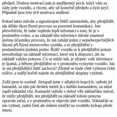
předjetí. Druhou motivací pak je nepříjemný pocit, když vám za
zády jede vozidlo, a chcete, aby už konečně předjelo a bylo pryč.
Případně jsou tyto dvě motivace smíšené.
Pokud takto máváte a signalizujete řidiči automobilu, aby předjížděl,
tak děláte úkon řízení provozu na pozemní komunikaci. Jste
přesvědčení, že máte vepředu lepší informaci o tom, že je v
protisměru volno, a na základě této informace dáváte znamení
jinému účastníku provozu, že má zahájit jeden z nejnebezpečnějších
úkonů při řízení motorového vozidla, a to předjíždění v
protisměrném jízdním pruhu. Řidič vozidla se k předjíždění potom
nerozhoduje na základě informací, které má k dispozici, ale na
základě vašeho pokynu. Co se může stát, je zřejmé: vaše informace
je špatná, a během předjíždění se v protisměru vyskytne vozidlo. Jak
se asi předjíždějící řidič zachová? Zřejmě se bude chtít vyhnout čelní
srážce, a raději bočně najede do předjížděné skupiny cyklistů.
Zažil jsem to osobně. Stoupali jsme v nějakých kopcích, vpředu jel
kamarád, za ním pár desítek metrů já s dalším kamarádem, za námi
supěl nákladní vůz. Kamarád vpředu v dobré víře náklaďáku mával,
že může předjíždět, ten předjíždět na základě tohoto pokynu
opravdu začal, a v protisměru se objevilo jiné vozidlo. Náklaďák se
mu vyhnul, zadní částí ale málem zmáčkl na svodidlo kolegu přede
mnou.