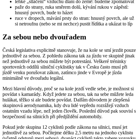
lehké „stláčení“ vzduchu dlaní do země: budeme zpomalovat
paže do strany, ruka směrem dolů, kývání rukou v zápěstí:
hnusný povrch, bude to házet
ruce v dropech, mávání prsty do stran: hnusný povrch, ale už
si netroufnu (nebo se mi nechce) pustit řídítka a ukázat to líp
Za sebou nebo dvouřadem
Česká legislativa explicitně stanovuje, že na kole se smí jezdit pouze
jednotlivě za sebou. Z pohledu zákona tak za jízdu ve skupině jinak
než jednotlivě za sebou můžete být potrestáni. Veškeré tréninky
sportovních oddílů silniční cyklistiky tak v Česku často musí při
jízdě venku porušovat zákon, zatímco jinde v Evropě je jízda
minimálně ve dvouřadu legální.
Mezi hlavní důvody, proč se na kole jezdí vedle sebe, je možnost si
povídat s kamarády. Když jedete za sebou, tak na sebe můžete leda
hulákat, těžko si ale budete povídat. Dalším důvodem je zlepšená
skupinová aerodynamika, kdy dva lidé vepředu rozrážejí vzduch
ostatním vzadu lépe, než jeden člověk. Poslední důvod pak souvisí s
bezpečností na silnicích při předjíždění automobily.
Pokud jede skupina 12 cyklistů podle zákona na silnici, musí jet
jednotlivě za sebou. Počítejme délku 2,5 metru na jednoho cyklistu
(včetně odstupů mezi sebou), dvanáct cyklistů takto zabere vozovku