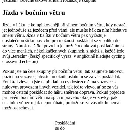
jezdcem. Obecně takové střídání rozhazuje skupinu.
Jízda v bočním větru
Jízda v háku je komplikovaněji při silném bočním větru, kdy nestačí
jet jednoduše za jezdcem před vámi, ale musíte hák za ním hledat ve
směru větru. Jízda v balíku v bočním větru pak vyžaduje
dostatečnou šířku povrchu pro možnost poskládat se v balíku do
strany. Nárok na šířku povrchu je možné redukovat poskládáním se
do více menších, několikačlenných skupinek, z nichž si každá jede
svůj „terezín“ (český specifický výraz, v angličtině hledejte cycling
crosswind echelon)
Pokud jste na čele skupiny při bočním větru, tak zaujměte takovou
pozici na vozovce, abyste umožnili ostatním se za vás poskládat.
Fouká-li zleva, a jste například na cyklostezce či na vozovce s
nulovým provozem jiných vozidel, tak jeďte vlevo, ať se za vás
mohou ostatní poskládat do háku směrem doprava. Pokud pojedete
při levém bočním větru na špici u pravého okraje vozovky, pak
ostatním vůbec nijak nepomáháte, protože se za vás nikdo nemá
možnost schovat.
Poskládání
se do