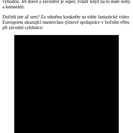
výhodou. Jet dravě a závodivě je super, zvlášť když na to máte nohy
a kamarády.
Dočetli jste až sem? Za odměnu koukněte na tohle fantastické video
Eurosportu ukazující masterclass týmové spolupráce v bočním větru
při závodní cyklistice: