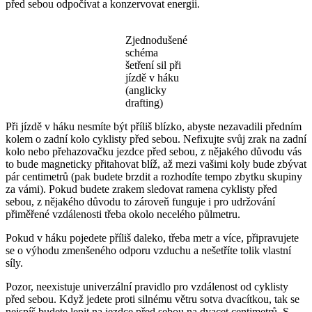
před sebou odpočívat a konzervovat energii.
Zjednodušené
schéma
šetření sil při
jízdě v háku
(anglicky
drafting)
Při jízdě v háku nesmíte být příliš blízko, abyste nezavadili předním
kolem o zadní kolo cyklisty před sebou. Nefixujte svůj zrak na zadní
kolo nebo přehazovačku jezdce před sebou, z nějakého důvodu vás
to bude magneticky přitahovat blíž, až mezi vašimi koly bude zbývat
pár centimetrů (pak budete brzdit a rozhodíte tempo zbytku skupiny
za vámi). Pokud budete zrakem sledovat ramena cyklisty před
sebou, z nějakého důvodu to zároveň funguje i pro udržování
přiměřené vzdálenosti třeba okolo necelého půlmetru.
Pokud v háku pojedete příliš daleko, třeba metr a více, připravujete
se o výhodu zmenšeného odporu vzduchu a nešetříte tolik vlastní
síly.
Pozor, neexistuje univerzální pravidlo pro vzdálenost od cyklisty
před sebou. Když jedete proti silnému větru sotva dvacítkou, tak se
nejspíš budete lepit na jezdce před sebou na dvacet centimetrů. S