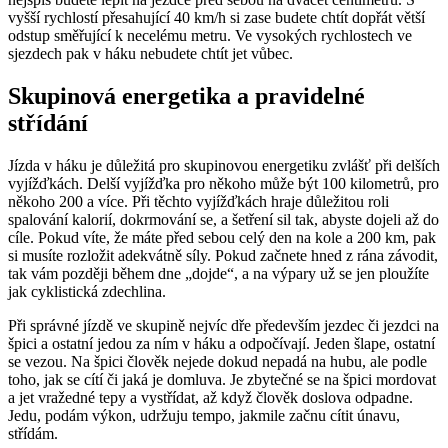
vyšší rychlostí přesahující 40 km/h si zase budete chtít dopřát větší
odstup směřující k necelému metru. Ve vysokých rychlostech ve
sjezdech pak v háku nebudete chtít jet vůbec.
Skupinová energetika a pravidelné
střídání
Jízda v háku je důležitá pro skupinovou energetiku zvlášť při delších
vyjížďkách. Delší vyjížďka pro někoho může být 100 kilometrů, pro
někoho 200 a více. Při těchto vyjížďkách hraje důležitou roli
spalování kalorií, dokrmování se, a šetření sil tak, abyste dojeli až do
cíle. Pokud víte, že máte před sebou celý den na kole a 200 km, pak
si musíte rozložit adekvátně síly. Pokud začnete hned z rána závodit,
tak vám později během dne „dojde“, a na výpary už se jen ploužíte
jak cyklistická zdechlina.
Při správné jízdě ve skupině nejvíc dře především jezdec či jezdci na
špici a ostatní jedou za ním v háku a odpočívají. Jeden šlape, ostatní
se vezou. Na špici člověk nejede dokud nepadá na hubu, ale podle
toho, jak se cítí či jaká je domluva. Je zbytečné se na špici mordovat
a jet vražedné tepy a vystřídat, až když člověk doslova odpadne.
Jedu, podám výkon, udržuju tempo, jakmile začnu cítit únavu,
střídám.