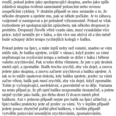
rozdíl, pokud jedete jako spolupracující skupina, anebo jako spíše
zdánlivá skupina tvořená samostatně jedoucími nebo rovnou
soupeřícími cyklisty. V druhém případě se moc nestaráte o to, že
někoho dropnete a ujedete mu, pak se někde počkáte. Je to zábava,
vzájemně si nastupovat a jet primárně výkonnostně. Pokud se však
rozhodnete jet spolupracujícím způsobem, tak někoho dropnout je
problém. Dropnutý člověk větrá vzadu sám, musí vynakládat více
práce, když nemůže jet v háku, a tím více mu ubývá sil a tím méně
bude schopný držet tempo rychlejších kolegů v balíku.
Pokud jedete na špici, a máte lepší nohy než ostatní, snadno se vám
může stát, že balíku ujedete, zvlášť v situaci, když jezdec za vámi
nepřistoupí na zvyšování tempa a nebude se držet v háku i během
vašeho zrychlování. Pak si toho třeba všimnete, že jste o pár desítek
metrů ujel, a zpomalíte. Balík trochu zrychlí, aby vás dojel, a znovu
jedete jako skupina, a znovu začnete zrychlovat a balíku ujedete. A
tak se to může opakovat dokola, kdy balíku ujedete, jezdec za vámi
začne větrat, balík pak musí zrychlit, aby vás dojel, když zpomalíte.
Tohle je vyčerpávající, neefektivní, a pravidelně se to děje. Varianta
na tento případ je, že při ujetí balíku nezpomalíte dostatečně, a jedete
stejně rychle jako balík, jen třeba deset či dvacet metrů před
balíkem. Ani v jednom případě nejste pro balík na špici užitečný, a
špici balíku prakticky jede až jezdec za vámi. Vy v lepším případě
jedete pouze zbytečně pořád před balíkem, v horším případě
vytváříte pulzování neustálým zrychlováním, zpomalováním,