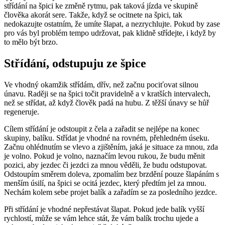
střídání na špici ke změně rytmu, pak taková jízda ve skupině
člověka akorát sere. Takže, když se ocitnete na špici, tak
nedokazujte ostatním, že umíte šlapat, a nezrychlujte. Pokud by zase
pro vás byl problém tempo udržovat, pak klidně střídejte, i když by
to mělo být brzo.
Střídání, odstupuju ze špice
Ve vhodný okamžik střídám, dřív, než začnu pociťovat silnou
únavu. Raději se na špici točit pravidelně a v kratších intervalech,
než se střídat, až když člověk padá na hubu. Z těžší únavy se hůř
regeneruje.
Cílem střídání je odstoupit z čela a zařadit se nejlépe na konec
skupiny, balíku. Střídat je vhodné na rovném, přehledném úseku.
Začnu ohlédnutím se vlevo a zjištěním, jaká je situace za mnou, zda
je volno. Pokud je volno, naznačím levou rukou, že budu měnit
pozici, aby jezdec či jezdci za mnou věděli, že budu odstupovat.
Odstoupím směrem doleva, zpomalím bez brzdění pouze šlapáním s
menším úsilí, na špici se ocitá jezdec, který předtím jel za mnou.
Nechám kolem sebe projet balík a zařadím se za posledního jezdce.
Při střídání je vhodné nepřestávat šlapat. Pokud jede balík vyšší
rychlostí, může se vám lehce stát, že vám balík trochu ujede a