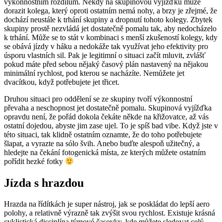
výkonnostním rozdílům. Někdy na skupinovou vyjížďku může
dorazit kolega, který oproti ostatním nemá nohy, a brzy je zřejmé, že
dochází neustále k trhání skupiny a dropnutí tohoto kolegy. Zbytek
skupiny prostě nezvládá jet dostatečně pomalu tak, aby nedocházelo
k trhání. Může se to stát v kombinaci s menší zkušeností kolegy, kdy
se obává jízdy v háku a nedokáže tak využívat jeho efektivity pro
úsporu vlastních sil. Pak je legitimní o situaci začít mluvit, zvlášť
pokud máte před sebou nějaký časový plán nastavený na nějakou
minimální rychlost, pod kterou se nacházíte. Nemůžete jet
dvacítkou, když potřebujete jet třicet.
Druhou situaci pro oddělení se ze skupiny tvoří výkonnostní
převaha a neschopnost jet dostatečně pomalu. Skupinová vyjížďka
opravdu není, že pořád dokola čekáte někde na křižovatce, až vás
ostatní dojedou, abyste jim zase ujel. To je spíš bad vibe. Když jste v
této situaci, tak klidně ostatním oznamte, že do toho potřebujete
šlapat, a vyrazte na sólo švih. Anebo buďte alespoň užitečný, a
hledejte na čekání fotogenická místa, ze kterých můžete ostatním
pořídit hezké fotky
Jízda s hrazdou
Hrazda na řídítkách je super nástroj, jak se poskládat do lepší aero
polohy, a relativně výrazně tak zvýšit svou rychlost. Existuje krásná
cyklistická disciplína týmové časovky, kde můžete sledovat celý