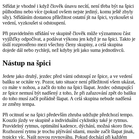
Střídat je vhodné i když člověk únavu necítí, není třeba být na špici
půlhodinu nebo více (pokud ovšem nejste jediný, komu ještě zbyly
síly). Střídáním dostanou příležitost ostatní jít na špici, vyzkoušet si
vedení, vyzkoušet si odstoupení.
Při pravidelném střídání ve skupině člověk může významnou část
vyjížďky odpočívat, a podávat výkonu jen když je na špici. Takto je
úsilí rozprostřeno mezi všechny členy skupiny, a celá skupina
dojede dál nebo rychleji, než kdyby jeli jako suma jednotlivců.
Nástup na špici
Jedete jako druhý, jezdec před vámi odstoupí ze špice, a ve vedení
balíku se ocitáte vy. Pozor, tato situace není příležitostí všem ukázat,
co máte v nohou, a začít do toho na špici šlapat. Jezdec odstupující
ze špice nemusí být nadšený z toho, že při zařazování zpět do balíku
do toho musí začít pořádně šlapat. A celá skupina nebude nadšená
ze změny tempa.
Při ocitnutí se na špici především zhruba udržujte předchozí tempo.
Kouzlo jízdy ve skupině a individuální cyklistiky také je rytmus.
Pravidelný rytmus, optimální kadence, dýchání, možná skoro flow.
Rozhození rytmu je trochu plýtvání silami, musíte začít šlapat jinak,
typicky víc. Najít novou rovnováhu. Pokud dochází při každém