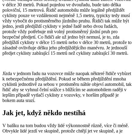
v délce 30 metrů. Pokud pojedou ve dvouřadu, bude tato délka
poloviční, 15 metrová. Řidič automobilu může legálně předjíždět
cyklisty pouze ve vzdálenosti nejméně 1,5 metru, typicky tedy musí
vždy vybočit do protisměrného jízdního pruhu. Řidiči tak může být
jedno, jestli předjíždí cyklisty v jedné řadě nebo dvou řadách,
protože vždy potřebuje mít volný protisměrný jízdní pruh pro
bezpečné předjetí. Co řidiči ale už jedno být nemusí, je to, zda
předjíždí cyklisty v délce 15 metrů nebo v délce 30 metrů, protože to
zásadně ovlivňuje délku jeho předjíždějícího manévru. Je jednouší
předjet cyklisty zabírající 15 metrů než cyklisty zabírající 30 metrů.
Jízda v jednom řadu na vozovce může naopak některé řidiče vybízet
k nebezpečnému předjíždění. Pokud se během předjíždění mnoha
cyklistů jednotlivě za sebou v protisměru náhle objeví automobil, tak
řidič aby se vyhnul čelní srážce s blížícím se automobilem raději v
lepším případě vytlačí cyklisty z vozovky, v horším případě je
bokem auta srazí.
Jak jet, když někdo nestíhá
V balíku na tom budou vždy lidé výkonnostně různě, více či méně.
Obvykle lidé jezdí ve skupině, protože chtějí jet ve skupině, a je