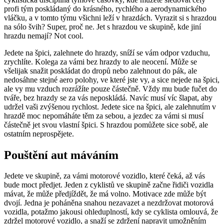
profi tým poskládaný do krásného, rychlého a aerodynamického
vláčku, a v tomto týmu všichni leží v hrazdách. Vyrazit si s hrazdou
na sólo švih? Super, proč ne. Jet s hrazdou ve skupině, kde jiní
hrazdu nemají? Not cool.
Jedete na špici, zalehnete do hrazdy, sníží se vám odpor vzduchu,
zrychlíte. Kolega za vámi bez hrazdy to ale neocení. Může se
všelijak snažit poskládat do dropů nebo zalehnout do pák, ale
nedosáhne stejné aero polohy, ve které jste vy, a sice nejede na špici,
ale vy mu vzduch rozrážíte pouze částečně. Vždy mu bude fučet do
tváře, bez hrazdy se za vás neposkládá. Navíc musí víc šlapat, aby
udržel vaši zvýšenou rychlost. Jedete sice na špici, ale zalehnutím v
hrazdě moc nepomáháte těm za sebou, a jezdec za vámi si musí
částečně jet svou vlastní špici. S hrazdou pomůžete sice sobě, ale
ostatním neprospějete.
Pouštění aut máváním
Jedete ve skupině, za vámi motorové vozidlo, které čeká, až vás
bude moct předjet. Jeden z cyklistů ve skupině začne řidiči vozidla
mávat, že může předjíždět, že má volno. Motivace zde může být
dvojí. Jedna je poháněna snahou nezavazet a nezdržovat motorová
vozidla, potažmo jakousi ohleduplností, kdy se cyklista omlouvá, že
zdržel motorové vozidlo, a snaží se zdržení napravit umožněním