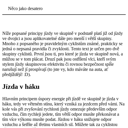
Něco jako desatero
Níže popsané principy jízdy ve skupině v podstatě platí již od jízdy
ve dvojici a jsou aplikovatelné dále pro menší i větší skupiny.
Mnoho z popsaného je pravidelným cyklistům známé, prakticky se
jedná o nepsaná pravidla či zvyklosti. Tento text je určen pro dvě
skupiny cyklistů. První jsou ti, pro které je jízda ve skupině nová, a
můžou se v tom plácat. Druzí pak jsou ostřílení vlci, kteří svým
stylem jízdy skupinovou efektivitu či rovnou bezpečnost spíše
narušují než jí prospívají (to jste vy, kdo máváte na auta, ať
předjíždějí! :D).
Jízda v háku
Hlavním principem úspory energie při jízdě ve skupině je jízda v
háku, tedy ve větrném stínu, který vzniká za jezdcem před vámi. Na
kole vás při zvyšování rychlosti jízdy omezuje především odpor
vzduchu, čím rychleji jedete, tím větší odpor musíte překonávat a
tím více výkonu musíte podat. Jízdou v háku snižujete odpor
vzduchu a šetříte až třetinu vlastních sil. Můžete tak za cyklistou