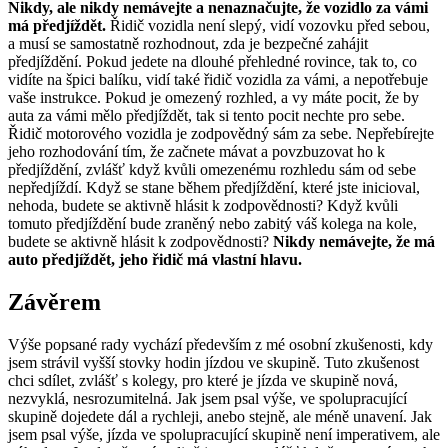
Nikdy, ale nikdy nemávejte a nenaznačujte, že vozidlo za vámi
má předjíždět.
Řidič vozidla není slepý, vidí vozovku před sebou,
a musí se samostatně rozhodnout, zda je bezpečné zahájit
předjíždění. Pokud jedete na dlouhé přehledné rovince, tak to, co
vidíte na špici balíku, vidí také řidič vozidla za vámi, a nepotřebuje
vaše instrukce. Pokud je omezený rozhled, a vy máte pocit, že by
auta za vámi mělo předjíždět, tak si tento pocit nechte pro sebe.
Řidič motorového vozidla je zodpovědný sám za sebe. Nepřebírejte
jeho rozhodování tím, že začnete mávat a povzbuzovat ho k
předjíždění, zvlášť když kvůli omezenému rozhledu sám od sebe
nepředjíždí. Když se stane během předjíždění, které jste inicioval,
nehoda, budete se aktivně hlásit k zodpovědnosti? Když kvůli
tomuto předjíždění bude zraněný nebo zabitý váš kolega na kole,
budete se aktivně hlásit k zodpovědnosti?
Nikdy nemávejte, že má
auto předjíždět, jeho řidič má vlastní hlavu.
Závěrem
Výše popsané rady vychází především z mé osobní zkušenosti, kdy
jsem strávil vyšší stovky hodin jízdou ve skupině. Tuto zkušenost
chci sdílet, zvlášť s kolegy, pro které je jízda ve skupině nová,
nezvyklá, nesrozumitelná. Jak jsem psal výše, ve spolupracující
skupině dojedete dál a rychleji, anebo stejně, ale méně unavení. Jak
jsem psal výše, jízda ve spolupracující skupině není imperativem, ale